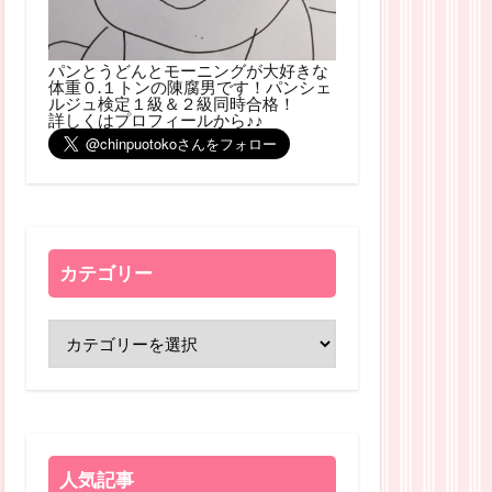
パンとうどんとモーニングが大好きな
体重０.１トンの陳腐男です！パンシェ
ルジュ検定１級＆２級同時合格！
詳しくはプロフィールから♪♪
カテゴリー
人気記事