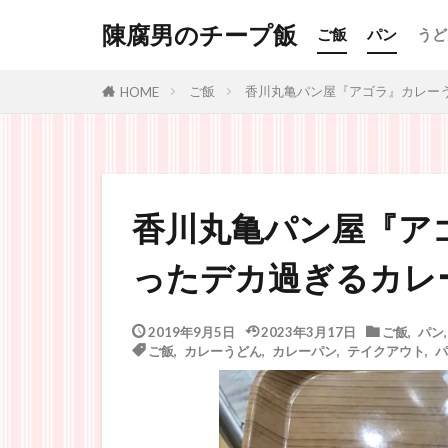
陳腐男のチープ飯
ご飯
パン
うど
ご飯
香川丸亀パン屋『アゴラ』カレー
HOME
香川丸亀パン屋『ア
ったデカ過ぎるカレ
2019年9月5日
2023年3月17日
ご飯
,
パン
ご飯
,
カレーうどん
,
カレーパン
,
テイクアウト
,
パ