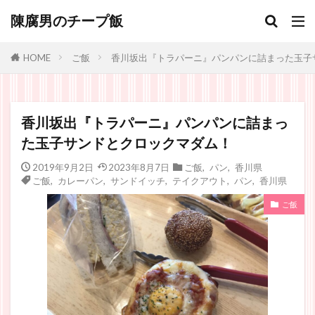
陳腐男のチープ飯
ご飯
香川坂出『トラパーニ』パンパンに詰まった玉子
HOME
香川坂出『トラパーニ』パンパンに詰まっ
た玉子サンドとクロックマダム！
2019年9月2日
2023年8月7日
ご飯
,
パン
,
香川県
ご飯
,
カレーパン
,
サンドイッチ
,
テイクアウト
,
パン
,
香川県
ご飯