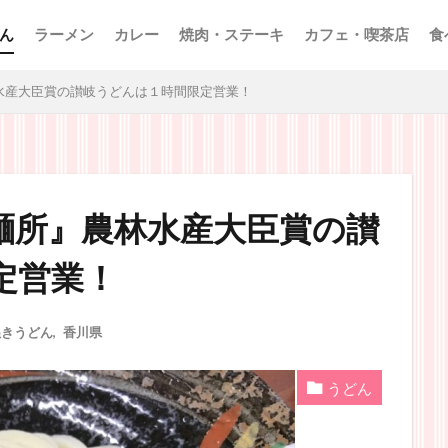
ん
ラーメン
カレー
焼肉・ステーキ
カフェ・喫茶店
食
水産大臣賞の讃岐うどんは１時間限定営業！
麺所』農林水産大臣賞の讃
定営業！
ぬきうどん
,
香川県
うどん