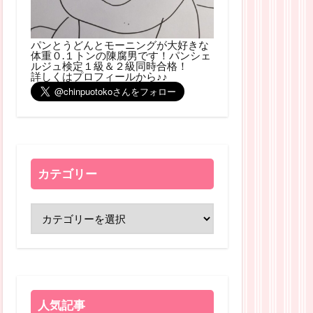
パンとうどんとモーニングが大好きな
体重０.１トンの陳腐男です！パンシェ
ルジュ検定１級＆２級同時合格！
詳しくはプロフィールから♪♪
カテゴリー
人気記事