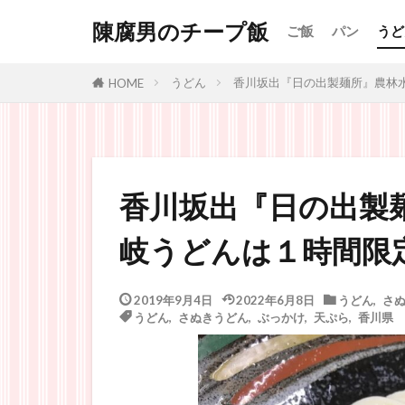
陳腐男のチープ飯
ご飯
パン
うど
うどん
香川坂出『日の出製麺所』農林
HOME
香川坂出『日の出製
岐うどんは１時間限
2019年9月4日
2022年6月8日
うどん
,
さ
うどん
,
さぬきうどん
,
ぶっかけ
,
天ぷら
,
香川県