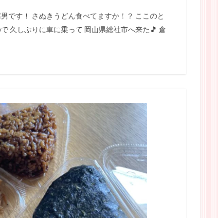
男です！ さぬきうどん食べてますか！？ ここのと
で 久しぶりに車に乗って 岡山県総社市へ来た🎵 倉