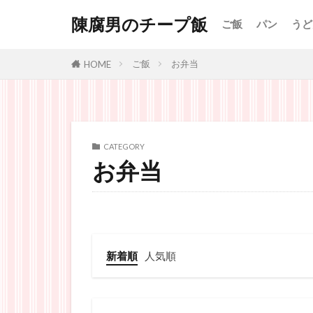
陳腐男のチープ飯
ご飯
パン
うど
ご飯
お弁当
HOME
CATEGORY
お弁当
新着順
人気順