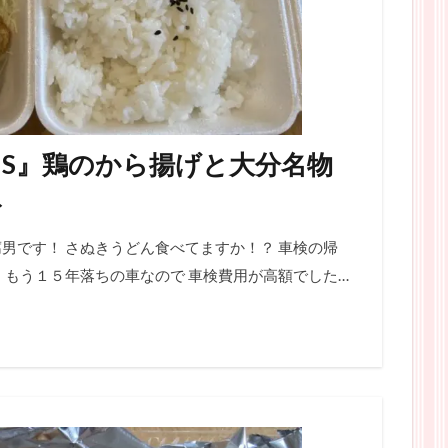
US』鶏のから揚げと大分名物
ト
男です！ さぬきうどん食べてますか！？ 車検の帰
 もう１５年落ちの車なので 車検費用が高額でした…