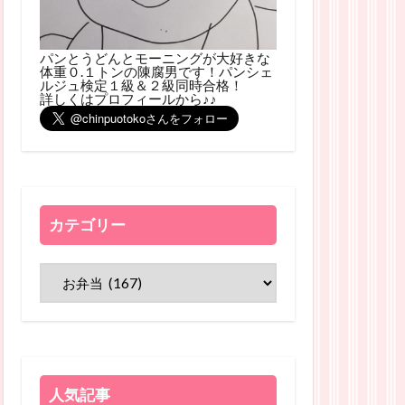
パンとうどんとモーニングが大好きな
体重０.１トンの陳腐男です！パンシェ
ルジュ検定１級＆２級同時合格！
詳しくはプロフィールから♪♪
カテゴリー
人気記事