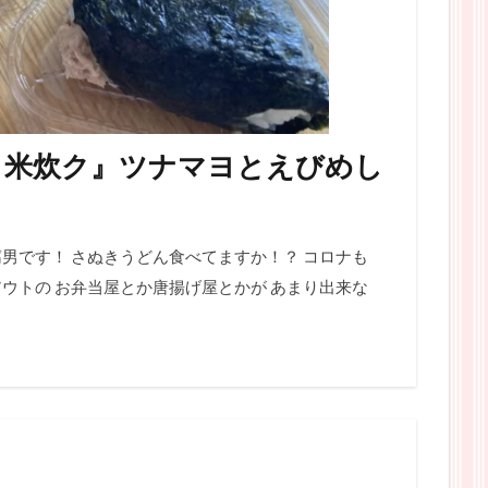
り米炊ク』ツナマヨとえびめし
男です！ さぬきうどん食べてますか！？ コロナも
ウトの お弁当屋とか唐揚げ屋とかが あまり出来な