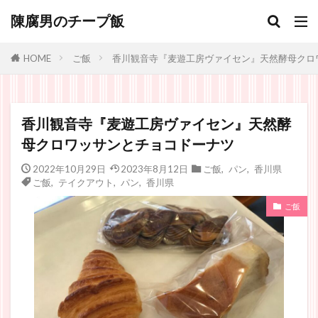
陳腐男のチープ飯
ご飯
香川観音寺『麦遊工房ヴァイセン』天然酵母クロ
HOME
香川観音寺『麦遊工房ヴァイセン』天然酵
母クロワッサンとチョコドーナツ
2022年10月29日
2023年8月12日
ご飯
,
パン
,
香川県
ご飯
,
テイクアウト
,
パン
,
香川県
ご飯