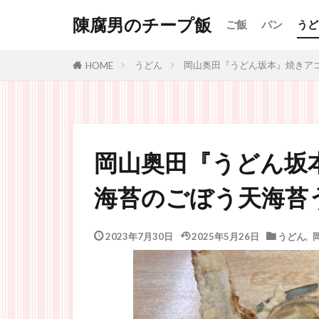
陳腐男のチープ飯
ご飯
パン
うど
うどん
岡山奥田『うどん坂本』焼きア
HOME
岡山奥田『うどん坂
海苔のごぼう天海苔
2023年7月30日
2025年5月26日
うどん
,