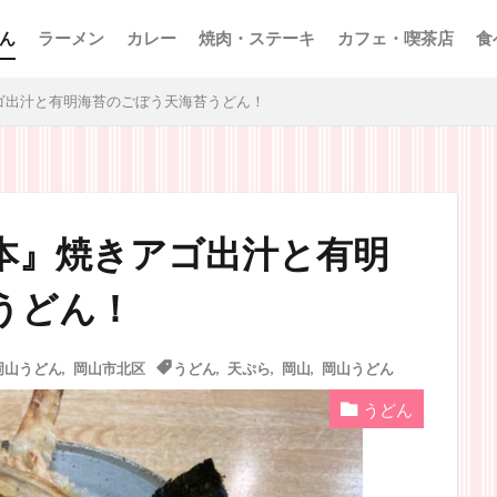
ん
ラーメン
カレー
焼肉・ステーキ
カフェ・喫茶店
食
ゴ出汁と有明海苔のごぼう天海苔うどん！
本』焼きアゴ出汁と有明
うどん！
岡山うどん
,
岡山市北区
うどん
,
天ぷら
,
岡山
,
岡山うどん
うどん