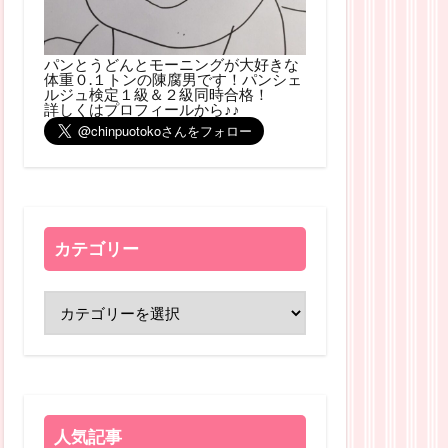
パンとうどんとモーニングが大好きな
体重０.１トンの陳腐男です！パンシェ
ルジュ検定１級＆２級同時合格！
詳しくはプロフィールから♪♪
カテゴリー
人気記事