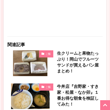
関連記事
生クリームと果物たっ
ご飯
ぷり！岡山でフルーツ
サンドが買えるパン屋
まとめ！
牛丼店『吉野家・すき
ご飯
家・松屋・なか卯』１
番お得な朝食を検証し
てみた！