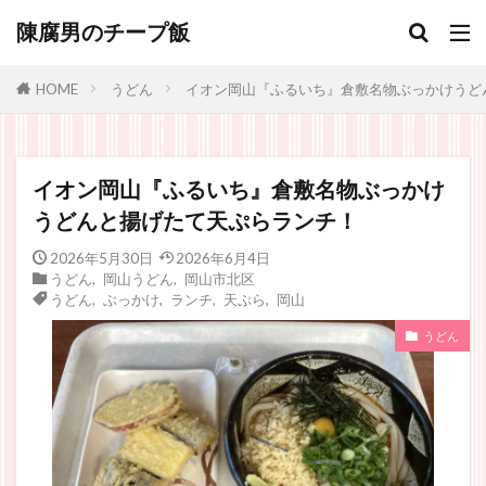
陳腐男のチープ飯
うどん
イオン岡山『ふるいち』倉敷名物ぶっかけうど
HOME
イオン岡山『ふるいち』倉敷名物ぶっかけ
うどんと揚げたて天ぷらランチ！
2026年5月30日
2026年6月4日
うどん
,
岡山うどん
,
岡山市北区
うどん
,
ぶっかけ
,
ランチ
,
天ぷら
,
岡山
うどん