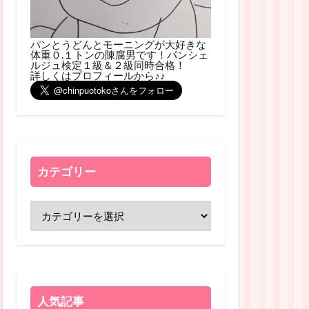
パンとうどんとモーニングが大好きな
体重０.１トンの陳腐男です！パンシェ
ルジュ検定１級＆２級同時合格！
詳しくはプロフィールから♪♪
カテゴリー
人気記事