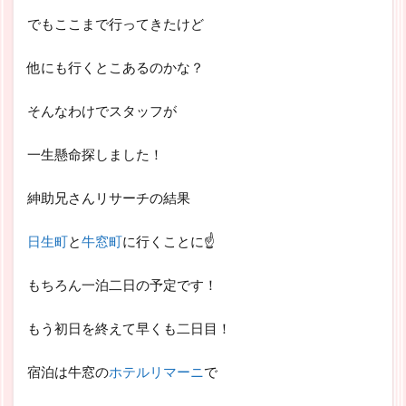
でもここまで行ってきたけど
他にも行くとこあるのかな？
そんなわけでスタッフが
一生懸命探しました！
紳助兄さんリサーチの結果
日生町
と
牛窓町
に行くことに☝
もちろん一泊二日の予定です！
もう初日を終えて早くも二日目！
宿泊は牛窓の
ホテルリマーニ
で