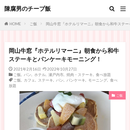
陳腐男のチープ飯
ご飯
岡山牛窓『ホテルリマーニ』朝食から和牛ステー
HOME
岡山牛窓『ホテルリマーニ』朝食から和牛
ステーキとパンケーキモーニング！
2021年2月16日
2022年10月27日
ご飯
,
パン
,
ホテル
,
瀬戸内市
,
焼肉・ステーキ
,
食べ放題
ご飯
,
カフェ
,
ステーキ
,
パン
,
パンケーキ
,
モーニング
,
食べ
放題
ご飯