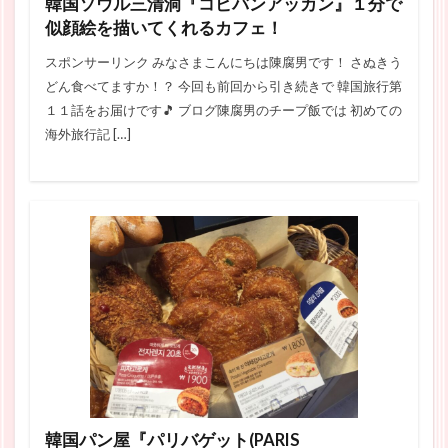
韓国ソウル三清洞『コピバンアッカン』１分で
似顔絵を描いてくれるカフェ！
スポンサーリンク みなさまこんにちは陳腐男です！ さぬきう
どん食べてますか！？ 今回も前回から引き続きで 韓国旅行第
１１話をお届けです🎵 ブログ陳腐男のチープ飯では 初めての
海外旅行記 […]
韓国パン屋『パリバゲット(PARIS