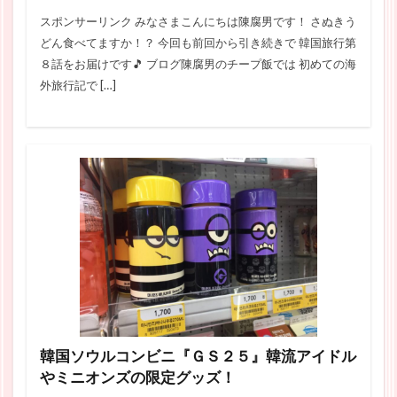
スポンサーリンク みなさまこんにちは陳腐男です！ さぬきう
どん食べてますか！？ 今回も前回から引き続きで 韓国旅行第
８話をお届けです🎵 ブログ陳腐男のチープ飯では 初めての海
外旅行記で […]
韓国ソウルコンビニ『ＧＳ２５』韓流アイドル
やミニオンズの限定グッズ！