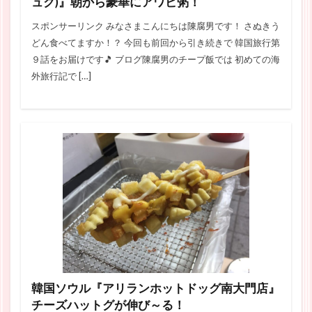
ュク)』朝から豪華にアワビ粥！
スポンサーリンク みなさまこんにちは陳腐男です！ さぬきう
どん食べてますか！？ 今回も前回から引き続きで 韓国旅行第
９話をお届けです🎵 ブログ陳腐男のチープ飯では 初めての海
外旅行記で […]
韓国ソウル『アリランホットドッグ南大門店』
チーズハットグが伸び～る！