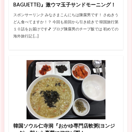
BAGUETTE)』激ウマ玉子サンドモーニング！
スポンサーリンク みなさまこんにちは陳腐男です！ さぬきう
どん食べてますか！？ 今回も前回から引き続きで 韓国旅行第
１０話をお届けです🎵 ブログ陳腐男のチープ飯では 初めての
海外旅行記 […]
韓国ソウル仁寺洞『おかゆ専門店軟粥(ヨンジ