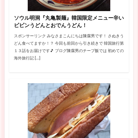
ソウル明洞『丸亀製麺』韓国限定メニュー辛い
ビビンうどんとおでんうどん！
スポンサーリンク みなさまこんにちは陳腐男です！ さぬきう
どん食べてますか！？ 今回も前回から引き続きで 韓国旅行第
１３話をお届けです🎵 ブログ陳腐男のチープ飯では 初めての
海外旅行記 […]