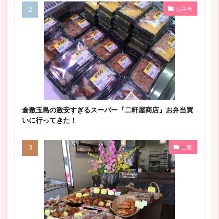
お弁当
倉敷玉島の激安すぎるスーパー『二軒屋商店』お弁当買
いに行ってきた！
ご飯