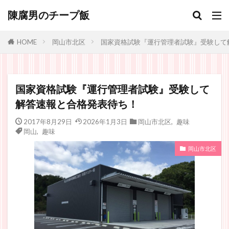
陳腐男のチープ飯
岡山市北区
国家資格試験『運行管理者試験』受験して
HOME
国家資格試験『運行管理者試験』受験して
解答速報と合格発表待ち！
2017年8月29日
2026年1月3日
岡山市北区
,
趣味
岡山
,
趣味
岡山市北区