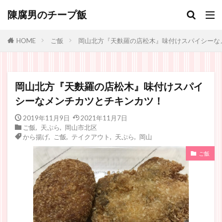
陳腐男のチープ飯
ご飯
岡山北方『天麩羅の店松木』味付けスパイシーな
HOME
岡山北方『天麩羅の店松木』味付けスパイ
シーなメンチカツとチキンカツ！
2019年11月9日
2021年11月7日
ご飯
,
天ぷら
,
岡山市北区
から揚げ
,
ご飯
,
テイクアウト
,
天ぷら
,
岡山
ご飯