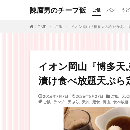
陳腐男のチープ飯
ご飯
パン
うど
ご飯
イオン岡山『博多天ぷらたかお』
HOME
イオン岡山『博多天
漬け食べ放題天ぷら
2016年7月7日
2026年5月27日
ご飯
,
天ぷ
ご飯
,
ランチ
,
天ぷら
,
天丼
,
定食
,
岡山
,
食べ放題