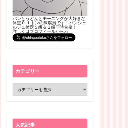
パンとうどんとモーニングが大好きな
体重０.１トンの陳腐男です！パンシェ
ルジュ検定１級＆２級同時合格！
詳しくはプロフィールから♪♪
カテゴリー
人気記事