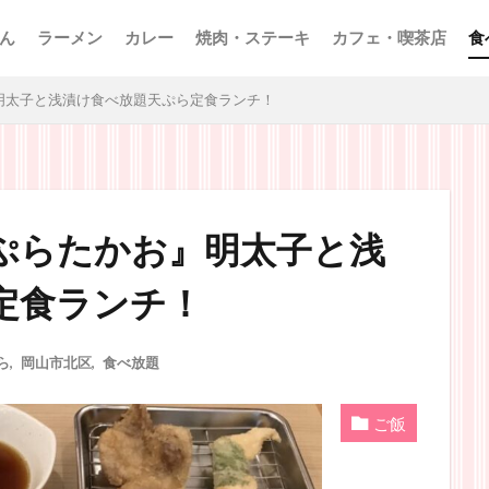
ん
ラーメン
カレー
焼肉・ステーキ
カフェ・喫茶店
食
明太子と浅漬け食べ放題天ぷら定食ランチ！
ぷらたかお』明太子と浅
定食ランチ！
ら
,
岡山市北区
,
食べ放題
ご飯