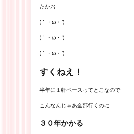
たかお
(｀・ω・´)
(｀・ω・´)
(｀・ω・´)
すくねえ！
半年に１軒ペースってとこなので
こんなんじゃあ全部行くのに
３０年かかる