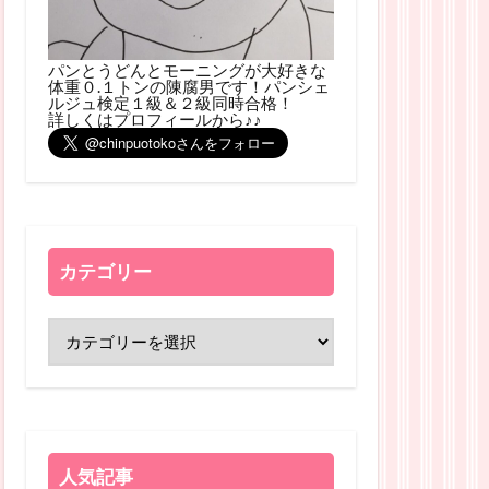
パンとうどんとモーニングが大好きな
体重０.１トンの陳腐男です！パンシェ
ルジュ検定１級＆２級同時合格！
詳しくはプロフィールから♪♪
カテゴリー
人気記事