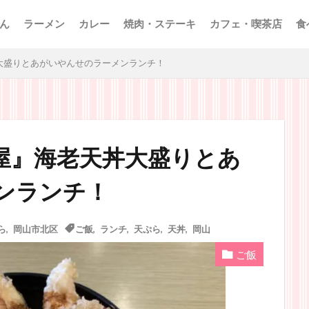
ん
ラーメン
カレー
焼肉・ステーキ
カフェ・喫茶店
食
大盛りとあがいやんせのラーメンランチ！
屋』海老天丼大盛りとあ
ンランチ！
ら
,
岡山市北区
ご飯
,
ランチ
,
天ぷら
,
天丼
,
岡山
ご飯