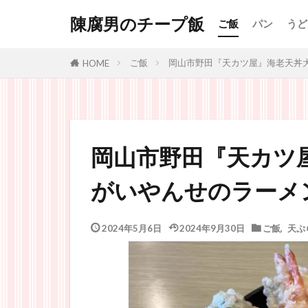
陳腐男のチープ飯
ご飯
パン
うど
ご飯
岡山市野田『天カツ屋』海老天丼
HOME
岡山市野田『天カツ
がいやんせのラーメ
2024年5月6日
2024年9月30日
ご飯
,
天ぷ