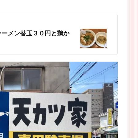
ラーメン替玉３０円と鶏か