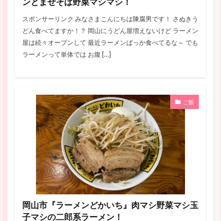
ンとまぜそば野菜マシマシ！
スポンサーリンク みなさまこんにちは陳腐男です！ さぬきう
どん食べてますか！？ 岡山にうどん屋増えないけど ラーメン
屋は続々オープンして 最近ラーメンばっか食べてるな～ でも
ラーメンって単体では お腹 […]
ご飯
岡山市『ラーメンどかいち』肉マシ野菜マシ玉
子マシの二郎系ラーメン！