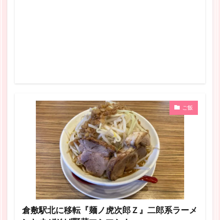
ご飯
倉敷駅北に移転『麺ノ虎次郎Ｚ』二郎系ラーメ