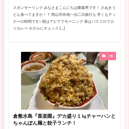
スポンサーリンク みなさまこんにちは陳腐男です！ さぬきう
どん食べてますか！？ 岡山市街地一泊二日旅行も 早くもディ
ナーの時間です♪ 朝はアピアでモーニング 昼はバスコロでカ
ツカレー ホテルにチェック […]
ご飯
倉敷水島『喜楽園』デカ盛り１㎏チャーハンと
ちゃんぽん麺と餃子ランチ！