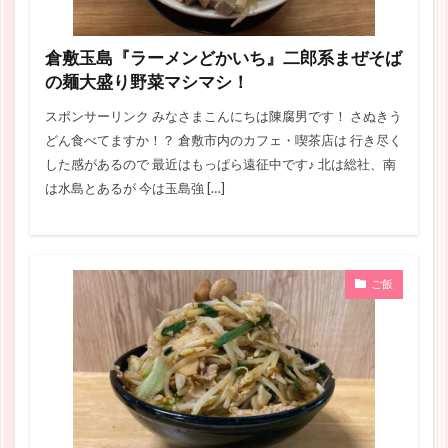
倉敷玉島『ラーメンどかいち』二郎系まぜそば
の麺大盛り野菜マシマシ！
スポンサーリンク みなさまこんにちは陳腐男です！ さぬきう
どん食べてますか！？ 倉敷市内のカフェ・喫茶店は 行き尽く
した感があるので 最近はもっぱら遠征中です♪ 北は総社、南
は水島とあるが 今は玉島強 […]
ご飯