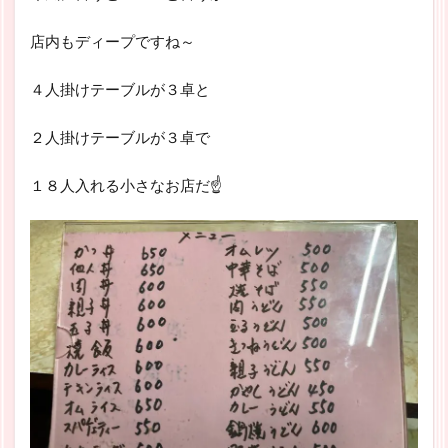
店内もディープですね～
４人掛けテーブルが３卓と
２人掛けテーブルが３卓で
１８人入れる小さなお店だ☝