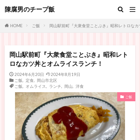
陳腐男のチープ飯
ご飯
岡山駅前町『大衆食堂ことぶき』昭和レトロなカ
HOME
岡山駅前町『大衆食堂ことぶき』昭和レト
ロなカツ丼とオムライスランチ！
2024年6月20日
2024年8月19日
ご飯
,
定食
,
岡山市北区
ご飯
,
オムライス
,
ランチ
,
岡山
,
洋食
ご飯