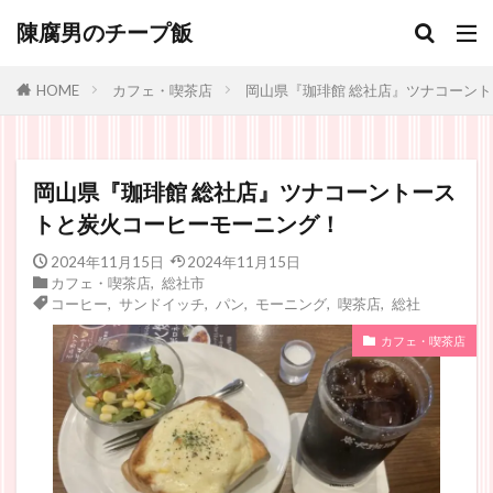
陳腐男のチープ飯
カフェ・喫茶店
岡山県『珈琲館 総社店』ツナコーン
HOME
岡山県『珈琲館 総社店』ツナコーントース
トと炭火コーヒーモーニング！
2024年11月15日
2024年11月15日
カフェ・喫茶店
,
総社市
コーヒー
,
サンドイッチ
,
パン
,
モーニング
,
喫茶店
,
総社
カフェ・喫茶店