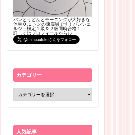
パンとうどんとモーニングが大好きな
体重０.１トンの陳腐男です！パンシェ
ルジュ検定１級＆２級同時合格！
詳しくはプロフィールから♪♪
カテゴリー
人気記事