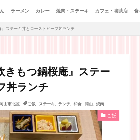
ん
ラーメン
カレー
焼肉・ステーキ
カフェ・喫茶店
食
庵』ステーキ丼とローストビーフ丼ランチ
炊きもつ鍋桜庵』ステー
フ丼ランチ
岡山市北区
ご飯
,
ステーキ
,
ランチ
,
和食
,
岡山
,
焼肉
ご飯