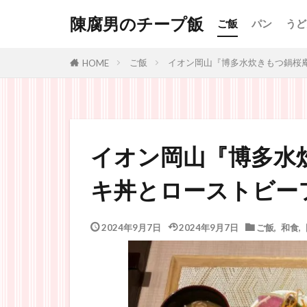
陳腐男のチープ飯
ご飯
パン
うど
ご飯
イオン岡山『博多水炊きもつ鍋桜
HOME
イオン岡山『博多水
キ丼とローストビー
2024年9月7日
2024年9月7日
ご飯
,
和食
,