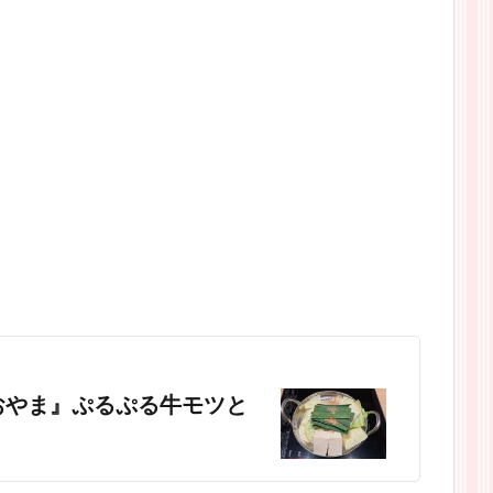
おやま』ぷるぷる牛モツと