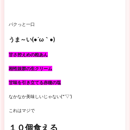
パクっと一口
うま～い(●´ω｀●)
甘さ控えめの粒あん
相性抜群の生クリーム
甘味を引き立てる赤穂の塩
なかなか美味しいじゃない(*’▽’)
これはマジで
１０個食える