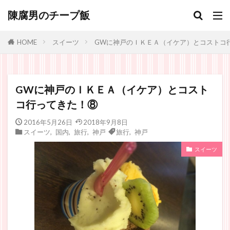
陳腐男のチープ飯
スイーツ
GWに神戸のＩＫＥＡ（イケア）とコストコ
HOME
GWに神戸のＩＫＥＡ（イケア）とコスト
コ行ってきた！⑧
2016年5月26日
2018年9月8日
スイーツ
,
国内
,
旅行
,
神戸
旅行
,
神戸
スイーツ