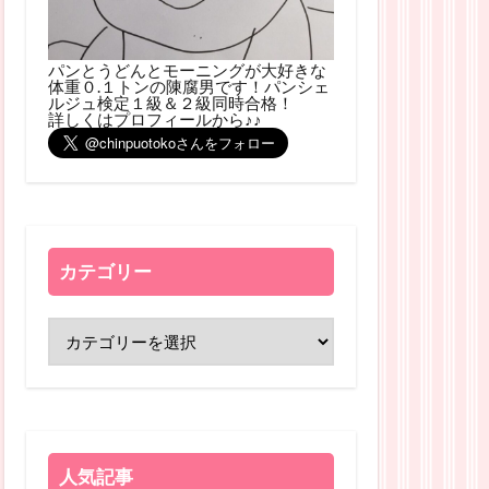
パンとうどんとモーニングが大好きな
体重０.１トンの陳腐男です！パンシェ
ルジュ検定１級＆２級同時合格！
詳しくはプロフィールから♪♪
カテゴリー
人気記事