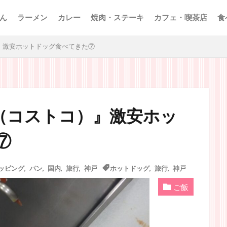
ん
ラーメン
カレー
焼肉・ステーキ
カフェ・喫茶店
食
』激安ホットドッグ食べてきた⑦
（コストコ）』激安ホッ
⑦
ッピング
,
パン
,
国内
,
旅行
,
神戸
ホットドッグ
,
旅行
,
神戸
ご飯