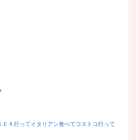
？
ＫＥＡ行ってイタリアン食べてコストコ行って