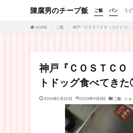
陳腐男のチープ飯
ご飯
パン
うど
ご飯
神戸『ＣＯＳＴＣＯ（コストコ）
HOME
神戸『ＣＯＳＴＣＯ
トドッグ食べてきた
2016年5月25日
2018年9月8日
ご飯
,
ショ