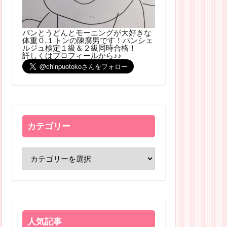
パンとうどんとモーニングが大好きな
体重０.１トンの陳腐男です！パンシェ
ルジュ検定１級＆２級同時合格！
詳しくはプロフィールから♪♪
カテゴリー
人気記事