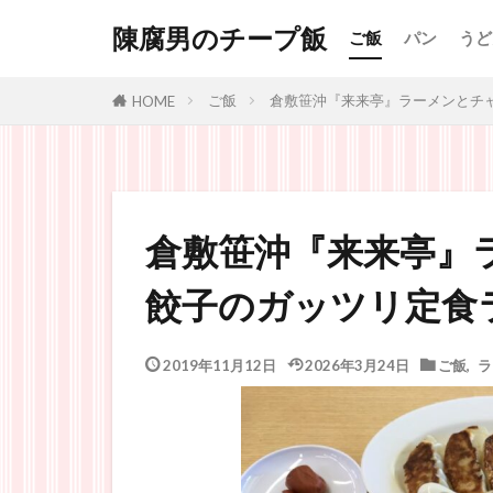
陳腐男のチープ飯
ご飯
パン
うど
ご飯
倉敷笹沖『来来亭』ラーメンとチ
HOME
倉敷笹沖『来来亭』
餃子のガッツリ定食
2019年11月12日
2026年3月24日
ご飯
,
ラ