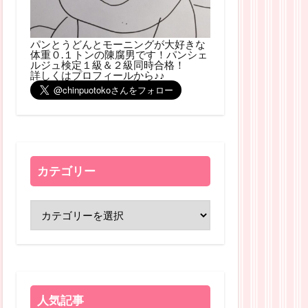
パンとうどんとモーニングが大好きな
体重０.１トンの陳腐男です！パンシェ
ルジュ検定１級＆２級同時合格！
詳しくはプロフィールから♪♪
カテゴリー
人気記事