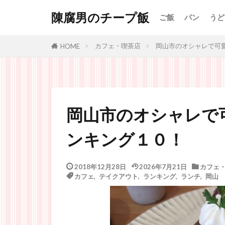
陳腐男のチープ飯
ご飯
パン
うど
カフェ・喫茶店
岡山市のオシャレで可
HOME
岡山市のオシャレで
ンキング１０！
2018年12月28日
2026年7月21日
カフェ
カフェ
,
テイクアウト
,
ランキング
,
ランチ
,
岡山