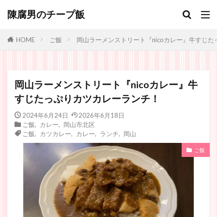
陳腐男のチープ飯
ご飯
岡山ラーメンストリート『nicoカレー』牛すじ
HOME
岡山ラーメンストリート『nicoカレー』牛
すじたっぷりカツカレーランチ！
2024年6月24日
2026年6月18日
ご飯
,
カレー
,
岡山市北区
ご飯
,
カツカレー
,
カレー
,
ランチ
,
岡山
ご飯