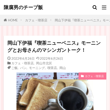
陳腐男のチープ飯
カフェ・喫茶店
岡山下伊福『喫茶ニューベニス』モー
HOME
岡山下伊福『喫茶ニューベニス』モーニン
グとお母さんのマシンガントーク！
2022年6月26日
2022年6月26日
カフェ・喫茶店
,
岡山市北区
ご飯
,
パン
,
モーニング
,
喫茶店
,
岡山
カフェ・喫茶店