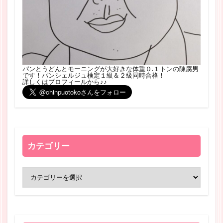
パンとうどんとモーニングが大好きな体重０.１トンの陳腐男
です！パンシェルジュ検定１級＆２級同時合格！
詳しくはプロフィールから♪♪
カテゴリー