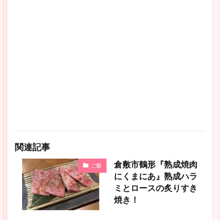
関連記事
倉敷市鶴形『熟成焼肉
ご飯
にくまにあ』熟成ハラ
ミとロースの炙りすき
焼き！