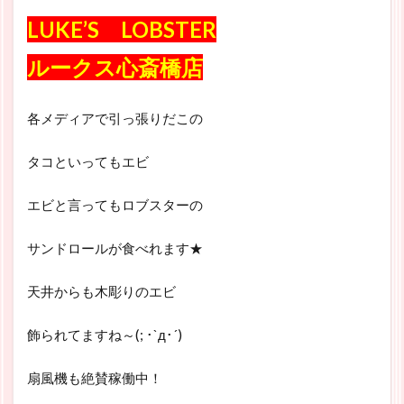
LUKE’S LOBSTER
ルークス心斎橋店
各メディアで引っ張りだこの
タコといってもエビ
エビと言ってもロブスターの
サンドロールが食べれます★
天井からも木彫りのエビ
飾られてますね～(; ･`д･´)
扇風機も絶賛稼働中！