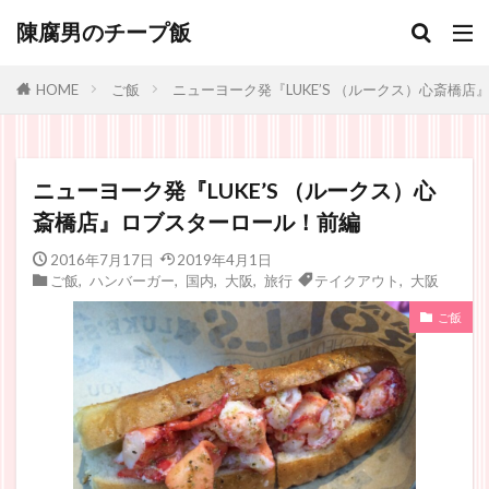
陳腐男のチープ飯
ご飯
ニューヨーク発『LUKE’S （ルークス）心斎橋
HOME
ニューヨーク発『LUKE’S （ルークス）心
斎橋店』ロブスターロール！前編
2016年7月17日
2019年4月1日
ご飯
,
ハンバーガー
,
国内
,
大阪
,
旅行
テイクアウト
,
大阪
ご飯