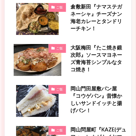
倉敷新田『ナマステガ
ご飯
ネーシャ』チーズナン
海老カレーとタンドリ
ーチキン！
大阪梅田『たこ焼き鍛
ご飯
次郎』ソースマヨネー
ズ青海苔シンプルなタ
コ焼き！
岡山門田屋敷パン屋
ご飯
『コウゲパン』昔懐か
しいサンドイッチと揚
げパン！
岡山問屋町『KAZE(デュ
ご飯