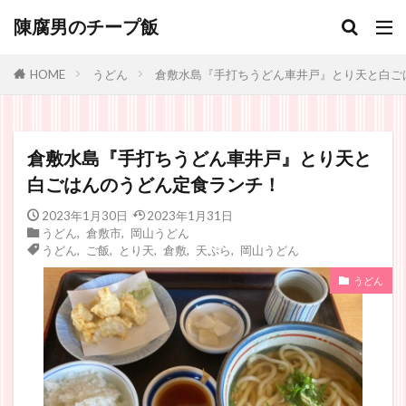
陳腐男のチープ飯
うどん
倉敷水島『手打ちうどん車井戸』とり天と白ご
HOME
倉敷水島『手打ちうどん車井戸』とり天と
白ごはんのうどん定食ランチ！
2023年1月30日
2023年1月31日
うどん
,
倉敷市
,
岡山うどん
うどん
,
ご飯
,
とり天
,
倉敷
,
天ぷら
,
岡山うどん
うどん