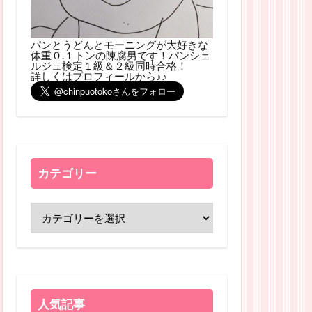
パンとうどんとモーニングが大好きな
体重０.１トンの陳腐男です！パンシェ
ルジュ検定１級＆２級同時合格！
詳しくはプロフィールから♪♪
カテゴリー
人気記事