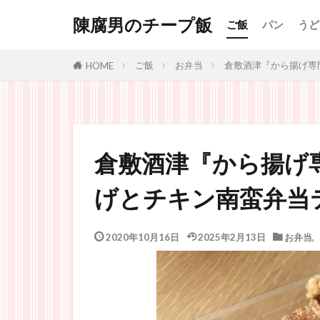
陳腐男のチープ飯
ご飯
パン
うど
ご飯
お弁当
倉敷酒津『から揚げ専
HOME
倉敷酒津『から揚げ
げとチキン南蛮弁当
2020年10月16日
2025年2月13日
お弁当
,