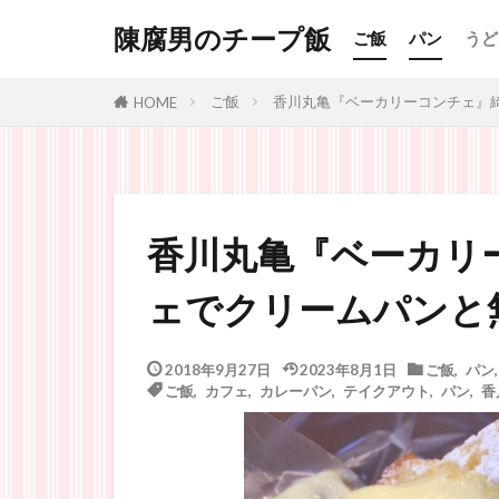
陳腐男のチープ飯
ご飯
パン
うど
ご飯
香川丸亀『ベーカリーコンチェ』
HOME
香川丸亀『ベーカリ
ェでクリームパンと
2018年9月27日
2023年8月1日
ご飯
,
パン
ご飯
,
カフェ
,
カレーパン
,
テイクアウト
,
パン
,
香