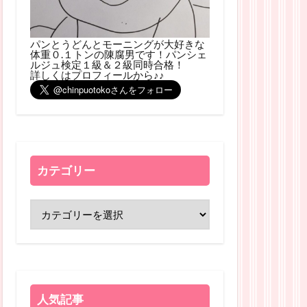
パンとうどんとモーニングが大好きな
体重０.１トンの陳腐男です！パンシェ
ルジュ検定１級＆２級同時合格！
詳しくはプロフィールから♪♪
カテゴリー
人気記事