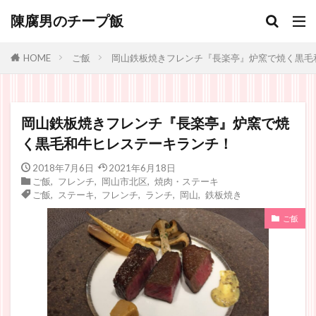
陳腐男のチープ飯
ご飯
岡山鉄板焼きフレンチ『長楽亭』炉窯で焼く黒毛
HOME
岡山鉄板焼きフレンチ『長楽亭』炉窯で焼
く黒毛和牛ヒレステーキランチ！
2018年7月6日
2021年6月18日
ご飯
,
フレンチ
,
岡山市北区
,
焼肉・ステーキ
ご飯
,
ステーキ
,
フレンチ
,
ランチ
,
岡山
,
鉄板焼き
ご飯