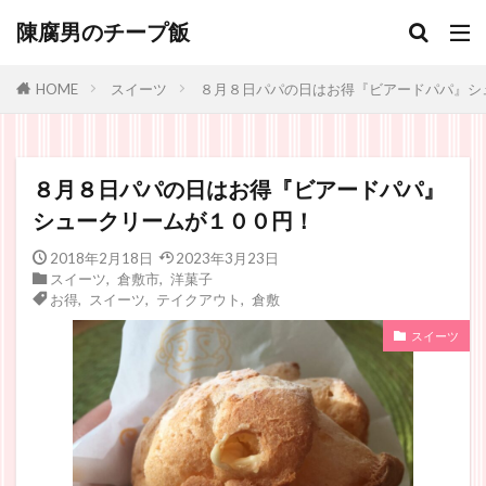
陳腐男のチープ飯
スイーツ
８月８日パパの日はお得『ビアードパパ』シ
HOME
８月８日パパの日はお得『ビアードパパ』
シュークリームが１００円！
2018年2月18日
2023年3月23日
スイーツ
,
倉敷市
,
洋菓子
お得
,
スイーツ
,
テイクアウト
,
倉敷
スイーツ