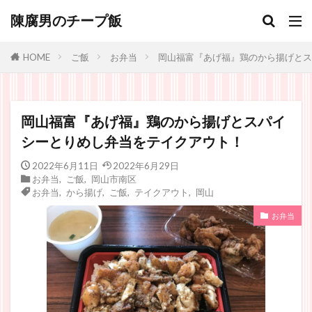
陳腐男のチープ飯
ご飯
お弁当
岡山福富『あげ福』鶏のから揚げとス
HOME
岡山福富『あげ福』鶏のから揚げとスパイ
シーとりめし弁当をテイクアウト！
2022年6月11日
2022年6月29日
お弁当
,
ご飯
,
岡山市南区
お弁当
,
から揚げ
,
ご飯
,
テイクアウト
,
岡山
お弁当