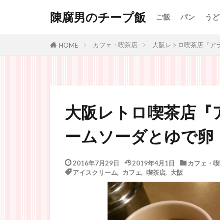
陳腐男のチープ飯
ご飯
パン
うど
カフェ・喫茶店
大阪レトロ喫茶店『ア
HOME
大阪レトロ喫茶店『
ームソーダとゆで卵
2016年7月29日
2019年4月1日
カフェ・喫
アイスクリーム
,
カフェ
,
喫茶店
,
大阪