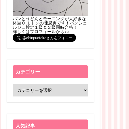
パンとうどんとモーニングが大好きな
体重０.１トンの陳腐男です！パンシェ
ルジュ検定１級＆２級同時合格！
詳しくはプロフィールから♪♪
カテゴリー
人気記事