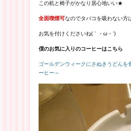
この机と椅子がかなり居心地いい★
全面喫煙可
なのでタバコを吸わない方
お気を付けくださいね(｀・ω・´)
僕のお気に入りのコーヒーはこちら
ゴールデンウィークにさぬきうどんを
ーヒー～