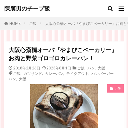
陳腐男のチープ飯
ご飯
大阪心斎橋オーパ『やまびこベーカリー』お肉と
HOME
大阪心斎橋オーパ『やまびこベーカリー』
お肉と野菜ゴロゴロカレーパン！
2018年2月26日
2023年8月1日
ご飯
,
パン
,
大阪
ご飯
,
カツサンド
,
カレーパン
,
テイクアウト
,
ハンバーガー
,
パン
,
大阪
ご飯