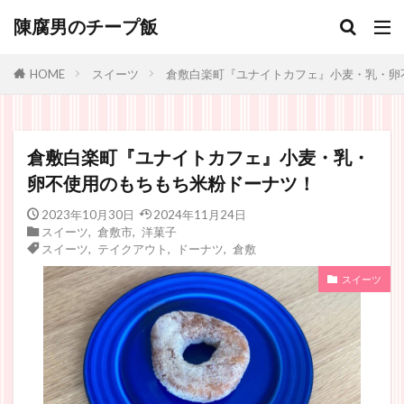
陳腐男のチープ飯
スイーツ
倉敷白楽町『ユナイトカフェ』小麦・乳・卵
HOME
倉敷白楽町『ユナイトカフェ』小麦・乳・
卵不使用のもちもち米粉ドーナツ！
2023年10月30日
2024年11月24日
スイーツ
,
倉敷市
,
洋菓子
スイーツ
,
テイクアウト
,
ドーナツ
,
倉敷
スイーツ