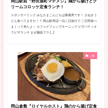
岡山駅前『野田屋町マチメシ』鶏から揚げとク
リームコロッケ定食ランチ！
スポンサーリンク みなさまこんにちは陳腐男です！ さぬきう
どん食べてますか！？ 岡山駅周辺一泊二日旅行で 二日間食べ
まくって来たよ～ カフェゲフェンでモーニング ピザパティオ
でピザランチ まぜ麺凪でラ […]
ご飯
岡山倉敷『ロイヤルホスト』鶏のから揚げ定食