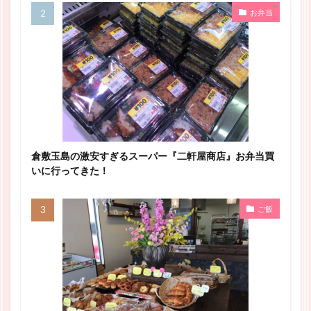
お弁当
倉敷玉島の激安すぎるスーパー『二軒屋商店』お弁当買
いに行ってきた！
ご飯