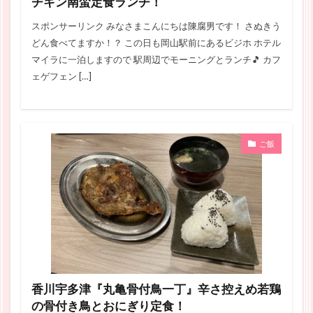
チキン南蛮定食ランチ！
スポンサーリンク みなさまこんにちは陳腐男です！ さぬきう
どん食べてますか！？ この日も岡山駅前にあるビジホ ホテル
マイラに一泊しますので 駅周辺でモーニングとランチ🎵 カフ
ェゲフェン […]
ご飯
香川宇多津『丸亀骨付鳥一丁』辛さ控えめ若鶏
の骨付き鳥とおにぎり定食！