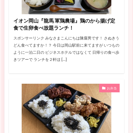
イオン岡山『龍馬 軍鶏農場』鶏のから揚げ定
食で生卵食べ放題ランチ！
スポンサーリンク みなさまこんにちは陳腐男です！ さぬきう
どん食べてますか！？ 今日は岡山駅前に来てますが いつもの
ように一泊二日の ビジネスホテルではなくて 日帰りの食べ歩
きツアーで ランチを２軒ほ […]
お弁当