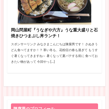
岡山問屋町『うなぎや六方』うな重大盛りと石
焼きひつまぶし丼ランチ！
スポンサーリンク みなさまこんにちは陳腐男です！ さぬきう
どん食べてますか！？ 寒い冬も、花粉症の春も過ぎて もうす
ぐ暑くなってきますね～ 暑くなって夏バテする前に 食べてお
きたい物があって 今回やっ […]
陳腐男のプロフィール