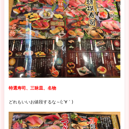
特選寿司、三昧皿、名物
どれもいいお値段するな～(;´∀｀)