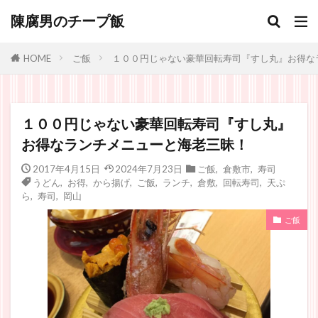
陳腐男のチープ飯
ご飯
１００円じゃない豪華回転寿司『すし丸』お得な
HOME
１００円じゃない豪華回転寿司『すし丸』
お得なランチメニューと海老三昧！
2017年4月15日
2024年7月23日
ご飯
,
倉敷市
,
寿司
うどん
,
お得
,
から揚げ
,
ご飯
,
ランチ
,
倉敷
,
回転寿司
,
天ぷ
ら
,
寿司
,
岡山
ご飯