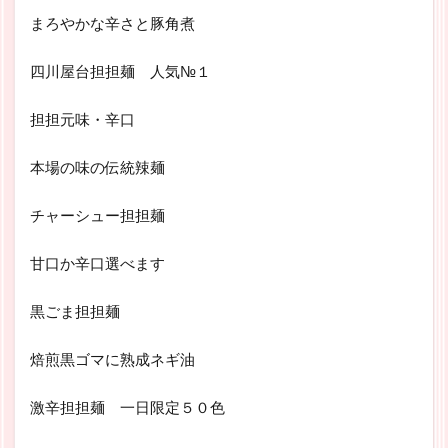
まろやかな辛さと豚角煮
四川屋台担担麺 人気№１
担担元味・辛口
本場の味の伝統辣麺
チャーシュー担担麺
甘口か辛口選べます
黒ごま担担麺
焙煎黒ゴマに熟成ネギ油
激辛担担麺 一日限定５０色