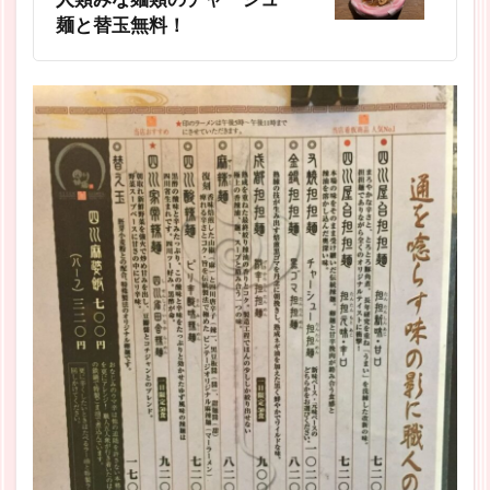
麺と替玉無料！