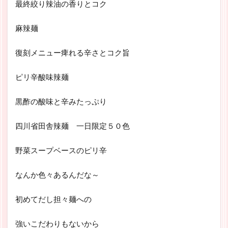
最終絞り辣油の香りとコク
麻辣麺
復刻メニュー痺れる辛さとコク旨
ピリ辛酸味辣麺
黒酢の酸味と辛みたっぷり
四川省田舎辣麺 一日限定５０色
野菜スープベースのピリ辛
なんか色々あるんだな～
初めてだし担々麺への
強いこだわりもないから