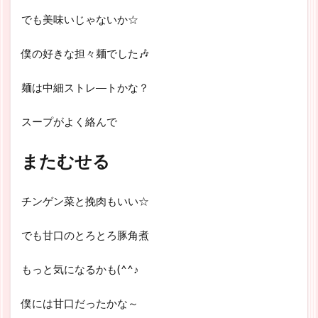
でも美味いじゃないか☆
僕の好きな担々麺でした🎶
麺は中細ストレ―トかな？
スープがよく絡んで
またむせる
チンゲン菜と挽肉もいい☆
でも甘口のとろとろ豚角煮
もっと気になるかも(^^♪
僕には甘口だったかな～