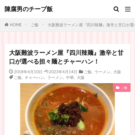
陳腐男のチープ飯
ご飯
大阪難波ラーメン屋『四川辣麺』激辛と甘口が選
HOME
大阪難波ラーメン屋『四川辣麺』激辛と甘
口が選べる担々麺とチャーハン！
2018年4月10日
2023年4月14日
ご飯
,
ラーメン
,
大阪
ご飯
,
チャーハン
,
ラーメン
,
中華
,
大阪
ご飯