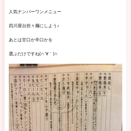
人気ナンバーワンメニュー
四川屋台担々麺にしよう♪
あとは甘口か辛口かを
選ぶだけですね(∩´∀｀)∩