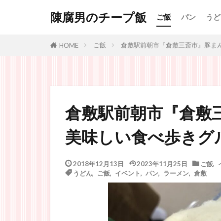
陳腐男のチープ飯
ご飯
パン
うど
ご飯
倉敷駅前朝市『倉敷三斎市』豚ま
HOME
倉敷駅前朝市『倉敷
美味しい食べ歩きグ
2018年12月13日
2023年11月25日
ご飯
,
うどん
,
ご飯
,
イベント
,
パン
,
ラーメン
,
倉敷