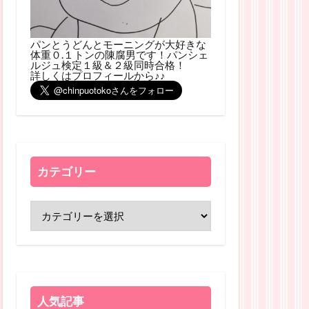
パンとうどんとモーニングが大好きな
体重０.１トンの陳腐男です！パンシェ
ルジュ検定１級＆２級同時合格！
詳しくはプロフィールから♪♪
カテゴリー
人気記事