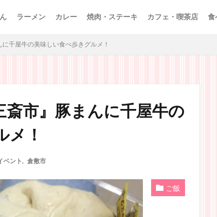
ん
ラーメン
カレー
焼肉・ステーキ
カフェ・喫茶店
食
んに千屋牛の美味しい食べ歩きグルメ！
三斎市』豚まんに千屋牛の
ルメ！
イベント
,
倉敷市
ご飯