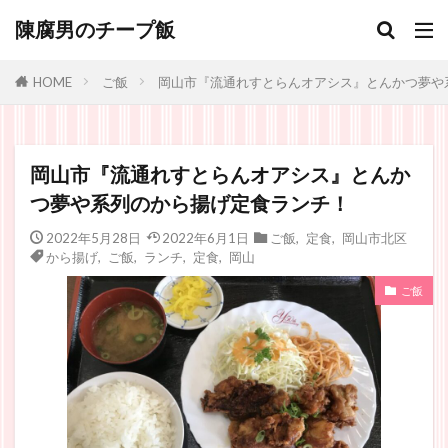
陳腐男のチープ飯
ご飯
岡山市『流通れすとらんオアシス』とんかつ夢や
HOME
岡山市『流通れすとらんオアシス』とんか
つ夢や系列のから揚げ定食ランチ！
2022年5月28日
2022年6月1日
ご飯
,
定食
,
岡山市北区
から揚げ
,
ご飯
,
ランチ
,
定食
,
岡山
ご飯