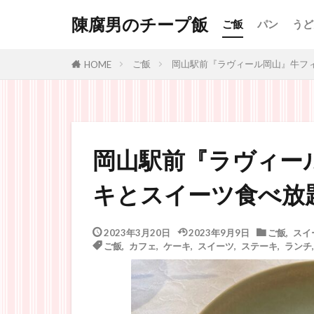
陳腐男のチープ飯
ご飯
パン
うど
ご飯
岡山駅前『ラヴィール岡山』牛フ
HOME
岡山駅前『ラヴィー
キとスイーツ食べ放
2023年3月20日
2023年9月9日
ご飯
,
スイ
ご飯
,
カフェ
,
ケーキ
,
スイーツ
,
ステーキ
,
ランチ