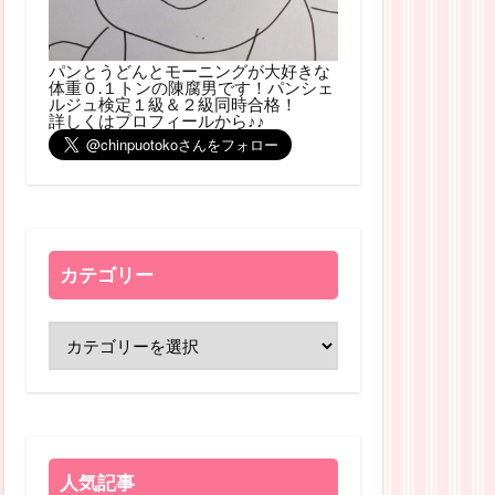
パンとうどんとモーニングが大好きな
体重０.１トンの陳腐男です！パンシェ
ルジュ検定１級＆２級同時合格！
詳しくはプロフィールから♪♪
カテゴリー
人気記事