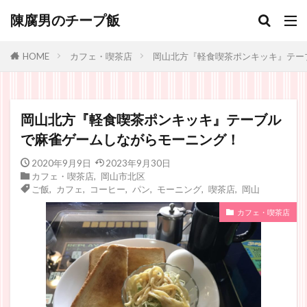
陳腐男のチープ飯
カフェ・喫茶店
岡山北方『軽食喫茶ポンキッキ』テー
HOME
岡山北方『軽食喫茶ポンキッキ』テーブル
で麻雀ゲームしながらモーニング！
2020年9月9日
2023年9月30日
カフェ・喫茶店
,
岡山市北区
ご飯
,
カフェ
,
コーヒー
,
パン
,
モーニング
,
喫茶店
,
岡山
カフェ・喫茶店