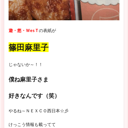
遊・悠・ＷesＴ
の表紙が
篠田麻里子
じゃないか～！！
僕ね麻里子さま
好きなんです（笑）
やるね～ＮＥＸＣＯ西日本☆彡
けっこう情報も載ってて