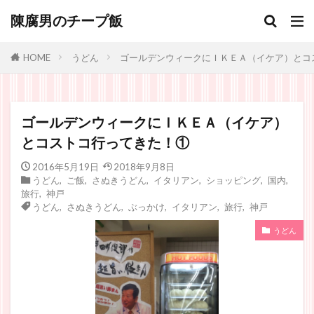
陳腐男のチープ飯
うどん
ゴールデンウィークにＩＫＥＡ（イケア）とコ
HOME
ゴールデンウィークにＩＫＥＡ（イケア）
とコストコ行ってきた！①
2016年5月19日
2018年9月8日
うどん
,
ご飯
,
さぬきうどん
,
イタリアン
,
ショッピング
,
国内
,
旅行
,
神戸
うどん
,
さぬきうどん
,
ぶっかけ
,
イタリアン
,
旅行
,
神戸
うどん