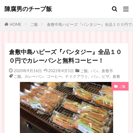
陳腐男のチープ飯
ご飯
倉敷中島ハピーズ『パンタジー』全品１００円で
HOME
倉敷中島ハピーズ『パンタジー』全品１０
０円でカレーパンと無料コーヒー！
2020年9月16日
2022年4月5日
ご飯
,
パン
,
倉敷市
ご飯
,
カレーパン
,
コーヒー
,
テイクアウト
,
パン
,
ピザ
,
倉敷
ご飯