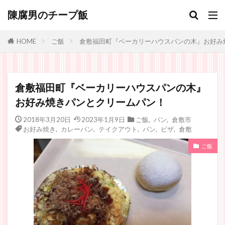
陳腐男のチープ飯
ご飯
倉敷福田町『ベーカリーハウスパンの木』お好み
HOME
倉敷福田町『ベーカリーハウスパンの木』
お好み焼きパンとクリームパン！
2018年3月20日
2023年1月9日
ご飯
,
パン
,
倉敷市
お好み焼き
,
カレーパン
,
テイクアウト
,
パン
,
ピザ
,
倉敷
ご飯