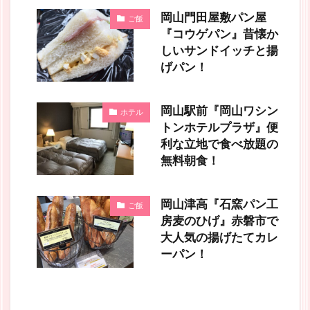
岡山門田屋敷パン屋
ご飯
『コウゲパン』昔懐か
しいサンドイッチと揚
げパン！
岡山駅前『岡山ワシン
ホテル
トンホテルプラザ』便
利な立地で食べ放題の
無料朝食！
岡山津高『石窯パン工
ご飯
房麦のひげ』赤磐市で
大人気の揚げたてカレ
ーパン！