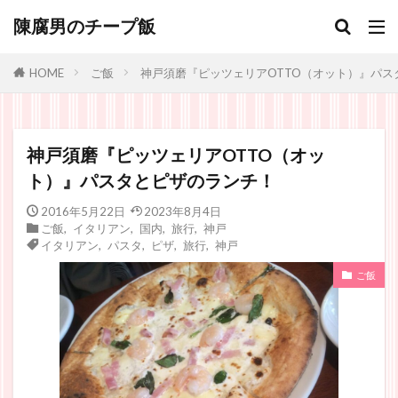
陳腐男のチープ飯
ご飯
神戸須磨『ピッツェリアOTTO（オット）』パス
HOME
神戸須磨『ピッツェリアOTTO（オッ
ト）』パスタとピザのランチ！
2016年5月22日
2023年8月4日
ご飯
,
イタリアン
,
国内
,
旅行
,
神戸
イタリアン
,
パスタ
,
ピザ
,
旅行
,
神戸
ご飯