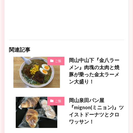
関連記事
岡山中山下『金八ラー
ご飯
メン』肉塊の太肉と焼
豚が乗った金太ラーメ
ン大盛り！
岡山泉田パン屋
ご飯
『mignon(ミニョン)』ツ
イストドーナツとクロ
ワッサン！