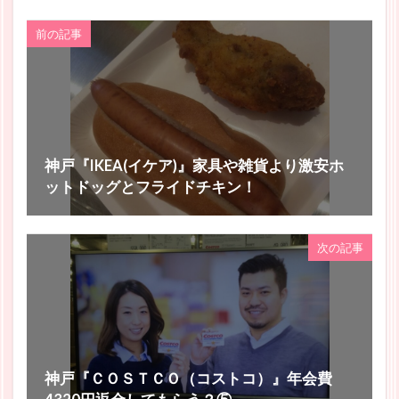
前の記事
神戸『IKEA(イケア)』家具や雑貨より激安ホ
ットドッグとフライドチキン！
次の記事
神戸『ＣＯＳＴＣＯ（コストコ）』年会費