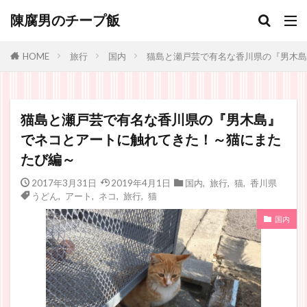
陳腐男のチープ飯
旅行
国内
猫島と瀬戸芸で有名な香川県の『男木島
HOME
猫島と瀬戸芸で有名な香川県の『男木島』
でネコとアートに触れてきた！～猫にまた
たび編～
2017年3月31日
2019年4月1日
国内
,
旅行
,
猫
,
香川県
うどん
,
アート
,
ネコ
,
旅行
,
猫
国内