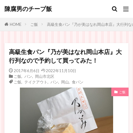
陳腐男のチープ飯
ご飯
高級生食パン『乃が美はなれ岡山本店』大行列な
HOME
高級生食パン『乃が美はなれ岡山本店』大
行列なので予約して買ってみた！
2017年6月6日
2022年11月10日
ご飯
,
パン
,
岡山市北区
ご飯
,
テイクアウト
,
パン
,
岡山
,
食パン
ご飯