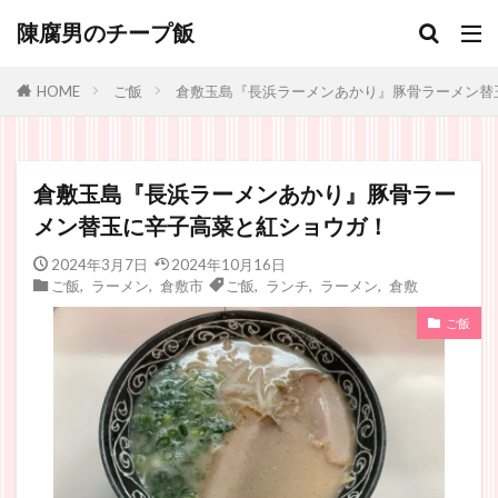
陳腐男のチープ飯
ご飯
倉敷玉島『長浜ラーメンあかり』豚骨ラーメン替
HOME
倉敷玉島『長浜ラーメンあかり』豚骨ラー
メン替玉に辛子高菜と紅ショウガ！
2024年3月7日
2024年10月16日
ご飯
,
ラーメン
,
倉敷市
ご飯
,
ランチ
,
ラーメン
,
倉敷
ご飯