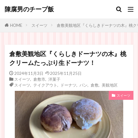
陳腐男のチープ飯
スイーツ
倉敷美観地区『くらしきドーナツの木』桃ク
HOME
倉敷美観地区『くらしきドーナツの木』桃
クリームたっぷり生ドーナツ！
2024年11月3日
2025年11月25日
スイーツ
,
倉敷市
,
洋菓子
スイーツ
,
テイクアウト
,
ドーナツ
,
パン
,
倉敷
,
美観地区
スイーツ