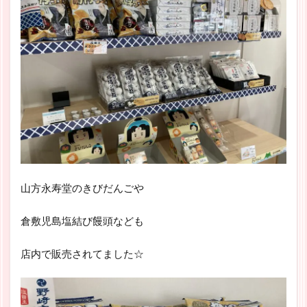
山方永寿堂のきびだんごや
倉敷児島塩結び饅頭なども
店内で販売されてました☆